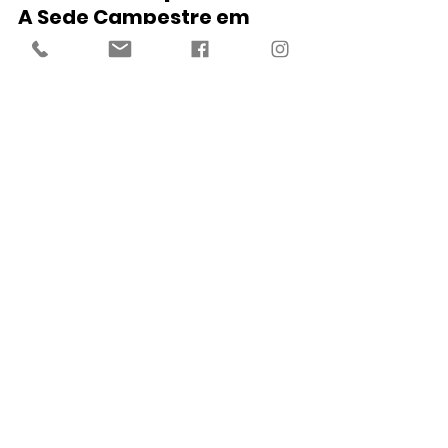
A Sede Campestre em 
Penha oferece:
- Preços competitivos comparados a 
espaços corporativos convencionais
Flexibilidade para adaptar o 
evento ao seu orçamento
Valor agregado com múltiplas 
facilidades inclusas
Investir em um evento corporativo na 
Sede Campestre significa maximizar o 
retorno do seu investimento em Santa 
Catarina.
Eleve Seu Próximo 
Evento Corporativo na 