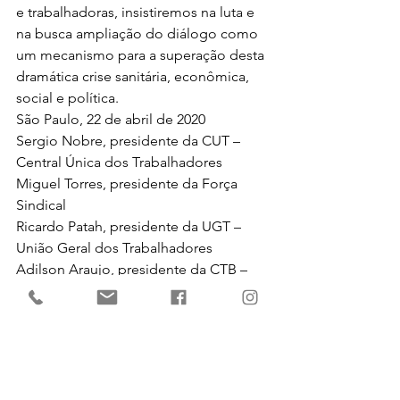
e trabalhadoras, insistiremos na luta e 
na busca ampliação do diálogo como 
um mecanismo para a superação desta 
dramática crise sanitária, econômica, 
social e política.
São Paulo, 22 de abril de 2020
Sergio Nobre, presidente da CUT – 
Central Única dos Trabalhadores
Miguel Torres, presidente da Força 
Sindical
Ricardo Patah, presidente da UGT – 
União Geral dos Trabalhadores
Adilson Araujo, presidente da CTB – 
Central dos Trabalhadores e 
Trabalhadoras do Brasil
Antônio Neto, presidente da CSB – 
Central dos Sindicatos Brasileiros
José Calixto Ramos, presidente da 
NCST – Nova Central Sindical dos 