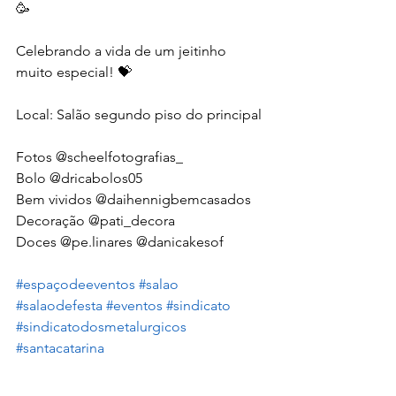
🥳
Celebrando a vida de um jeitinho 
muito especial! 💝
Local: Salão segundo piso do principal 
Fotos @scheelfotografias_
Bolo @dricabolos05
Bem vividos @daihennigbemcasados
Decoração @pati_decora
Doces @pe.linares @danicakesof 
#espaçodeeventos
#salao
#salaodefesta
#eventos
#sindicato
#sindicatodosmetalurgicos
#santacatarina