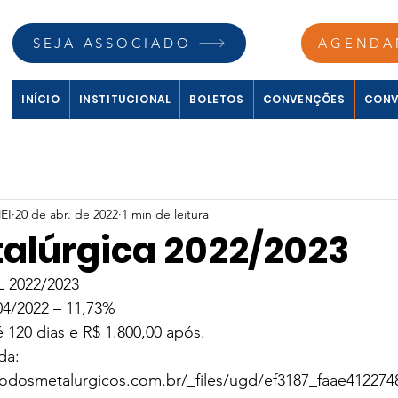
SEJA ASSOCIADO
AGENDA
INÍCIO
INSTITUCIONAL
BOLETOS
CONVENÇÕES
CONV
EI
20 de abr. de 2022
1 min de leitura
alúrgica 2022/2023
 2022/2023
 04/2022 – 11,73%
é 120 dias e R$ 1.800,00 após.
da: 
todosmetalurgicos.com.br/_files/ugd/ef3187_faae41227