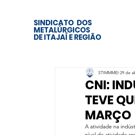
SINDICATO DOS
METALÚRGICOS
DE ITAJAÍ E REGIÃO
STIMMMEI
29 de a
CNI: IN
TEVE QU
MARÇO
A atividade na indú
nível de atividade cr