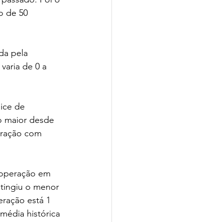
o de 50 
da pela 
varia de 0 a 
ice de 
 maior desde 
aração com 
 operação em 
tingiu o menor 
eração está 1 
média histórica 