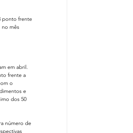
3 ponto frente 
s no mês 
m em abril. 
to frente a 
com o 
ndimentos e 
ximo dos 50 
ara número de 
spectivas 