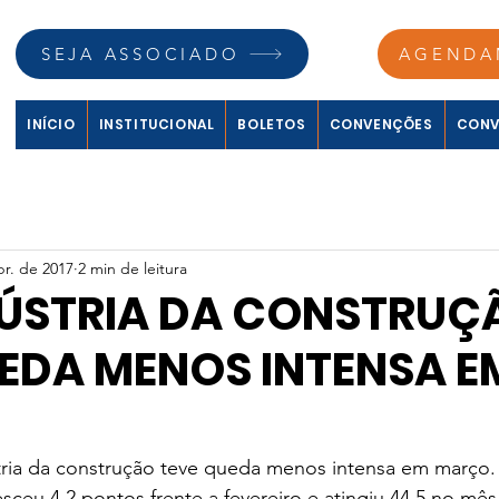
SEJA ASSOCIADO
AGENDA
INÍCIO
INSTITUCIONAL
BOLETOS
CONVENÇÕES
CONV
br. de 2017
2 min de leitura
DÚSTRIA DA CONSTRUÇ
EDA MENOS INTENSA E
stria da construção teve queda menos intensa em março.
esceu 4,2 pontos frente a fevereiro e atingiu 44,5 no mê