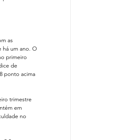
om as 
e há um ano. O 
no primeiro 
dice de 
,8 ponto acima 
ro trimestre 
antém em 
iculdade no 