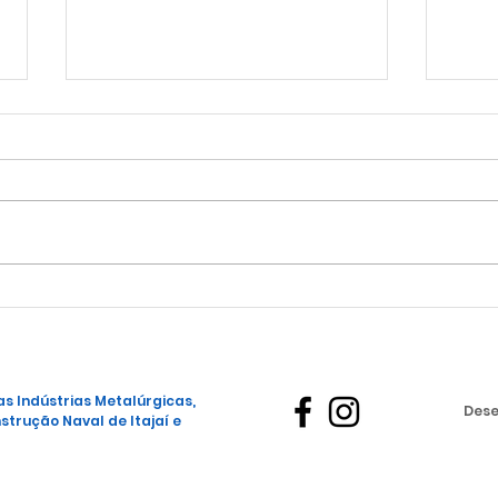
Vag
NOVA PARCERIA DE
CONVÊNIO
s Indústrias Metalúrgicas,
Dese
strução Naval de Itajaí e