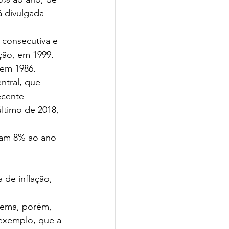
 divulgada 
 consecutiva e 
ção, em 1999. 
 em 1986.
tral, que 
ecente 
último de 2018, 
riam 8% ao ano 
de inflação, 
stema, porém, 
 exemplo, que a 