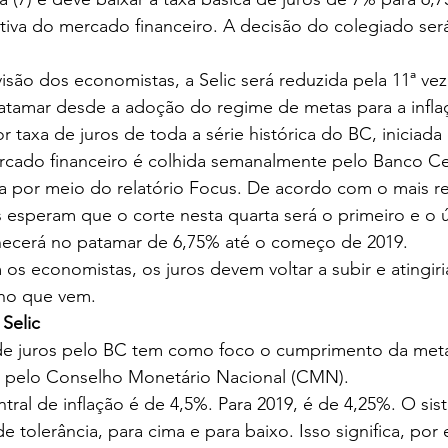
iva do mercado financeiro. A decisão do colegiado será
isão dos economistas, a Selic será reduzida pela 11ª vez
atamar desde a adoção do regime de metas para a infla
taxa de juros de toda a série histórica do BC, iniciada
rcado financeiro é colhida semanalmente pelo Banco Cen
za por meio do relatório Focus. De acordo com o mais r
as esperam que o corte nesta quarta será o primeiro e o 
necerá no patamar de 6,75% até o começo de 2019.
m os economistas, os juros devem voltar a subir e atingi
no que vem.
Selic
 de juros pelo BC tem como foco o cumprimento da meta 
s pelo Conselho Monetário Nacional (CMN).
ntral de inflação é de 4,5%. Para 2019, é de 4,25%. O si
tolerância, para cima e para baixo. Isso significa, por