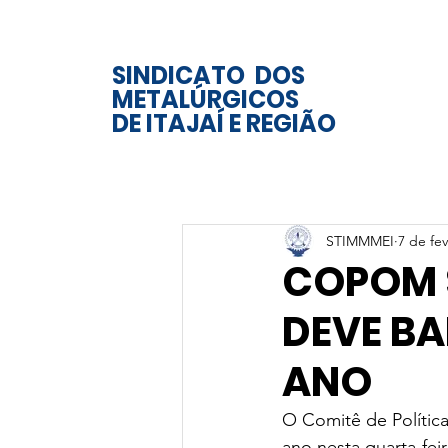
SINDICATO DOS
METALÚRGICOS
DE ITAJAÍ E REGIÃO
STIMMMEI
7 de fev
COPOM S
DEVE BA
ANO
O Comitê de Polític
ano nesta quarta-fei