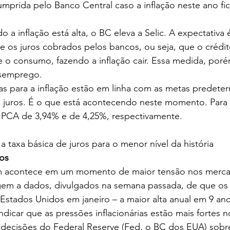
mprida pelo Banco Central caso a inflação neste ano fic
a inflação está alta, o BC eleva a Selic. A expectativa 
 os juros cobrados pelos bancos, ou seja, que o crédit
ie o consumo, fazendo a inflação cair. Essa medida, porém
semprego.
as para a inflação estão em linha com as metas predete
juros. É o que está acontecendo neste momento. Para 2
PCA de 3,94% e de 4,25%, respectivamente.
a taxa básica de juros para o menor nível da história
os
 acontece em um momento de maior tensão nos merca
gem a dados, divulgados na semana passada, de que os s
stados Unidos em janeiro – a maior alta anual em 9 ano
ndicar que as pressões inflacionárias estão mais fortes 
as decisões do Federal Reserve (Fed, o BC dos EUA) sobr