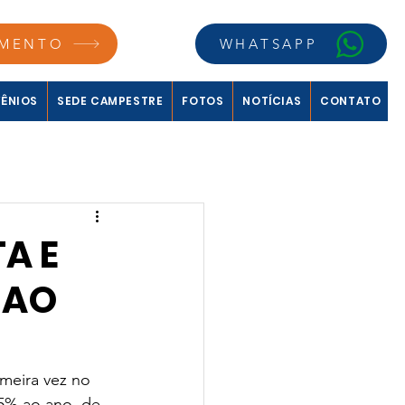
MENTO
WHATSAPP
ÊNIOS
SEDE CAMPESTRE
FOTOS
NOTÍCIAS
CONTATO
A E
 AO
meira vez no 
75% ao ano, de 