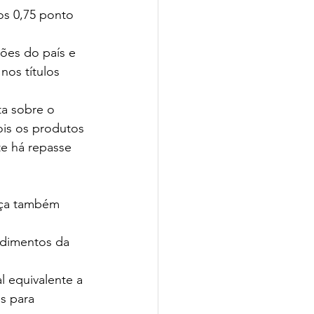
os 0,75 ponto 
ões do país e 
os títulos 
ta sobre o 
ois os produtos 
e há repasse 
nça também 
ndimentos da 
l equivalente a 
s para 