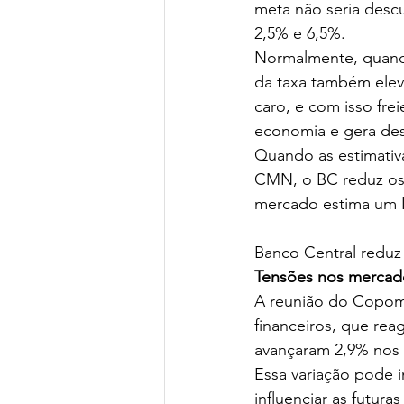
meta não seria descu
2,5% e 6,5%.
Normalmente, quando 
da taxa também eleve
caro, e com isso fre
economia e gera de
Quando as estimativ
CMN, o BC reduz os 
mercado estima um I
Banco Central reduz 
Tensões nos mercad
A reunião do Copom
financeiros, que rea
avançaram 2,9% nos E
Essa variação pode i
influenciar as futur