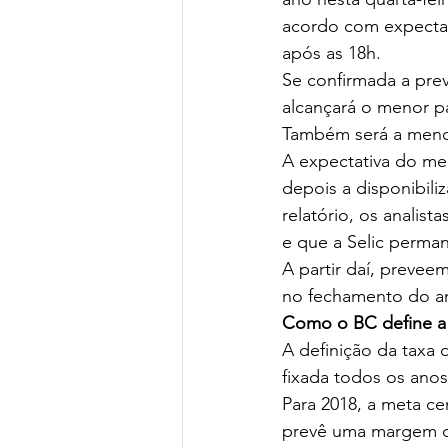
acordo com expectat
após as 18h.
Se confirmada a prev
alcançará o menor p
Também será a menor 
A expectativa do me
depois a disponibili
relatório, os analist
e que a Selic perma
A partir daí, prevee
no fechamento do a
Como o BC define a 
A definição da taxa
fixada todos os ano
Para 2018, a meta ce
prevê uma margem de 