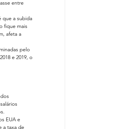
asse entre 
é que a subida 
o fique mais 
, afeta a 
rminadas pelo 
018 e 2019, o 
dos 
alários 
s.
nos EUA e 
e a taxa de 