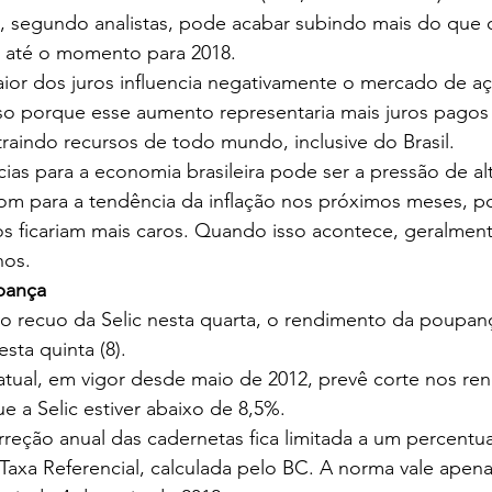
e, segundo analistas, pode acabar subindo mais do que 
 até o momento para 2018.
ior dos juros influencia negativamente o mercado de aç
so porque esse aumento representaria mais juros pagos n
raindo recursos de todo mundo, inclusive do Brasil.
s para a economia brasileira pode ser a pressão de al
bom para a tendência da inflação nos próximos meses, p
s ficariam mais caros. Quando isso acontece, geralment
nos.
pança
o recuo da Selic nesta quarta, o rendimento da poupa
esta quinta (8).
atual, em vigor desde maio de 2012, prevê corte nos re
 a Selic estiver abaixo de 8,5%.
rreção anual das cadernetas fica limitada a um percentua
 Taxa Referencial, calculada pelo BC. A norma vale apena