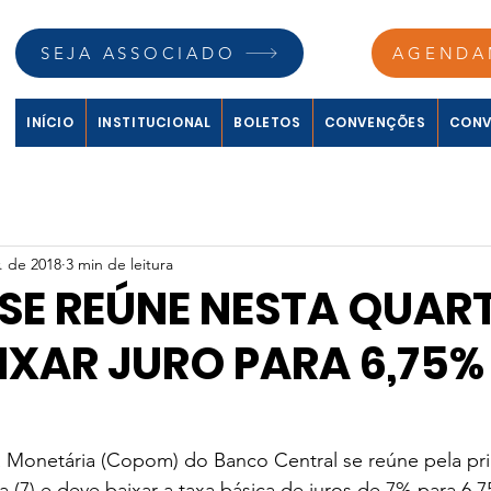
SEJA ASSOCIADO
AGENDA
INÍCIO
INSTITUCIONAL
BOLETOS
CONVENÇÕES
CONV
. de 2018
3 min de leitura
E REÚNE NESTA QUART
IXAR JURO PARA 6,75%
a Monetária (Copom) do Banco Central se reúne pela pri
ra (7) e deve baixar a taxa básica de juros de 7% para 6,