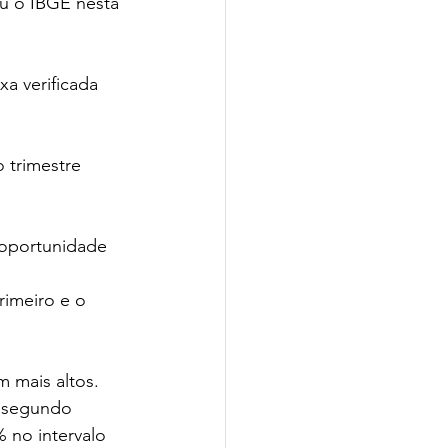
u o IBGE nesta 
a verificada 
 trimestre 
oportunidade
rimeiro e o 
 mais altos.
o segundo 
 no intervalo 