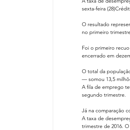
A taxa de desempreg
sexta-feira (28)Crédi
O resultado represen
no primeiro trimestr
Foi o primeiro recuo
encerrado em dezem
O total da populaç
— somou 13,5 milhõ
A fila de emprego te
segundo trimestre.
Já na comparação co
A taxa de desempreg
trimestre de 2016. O