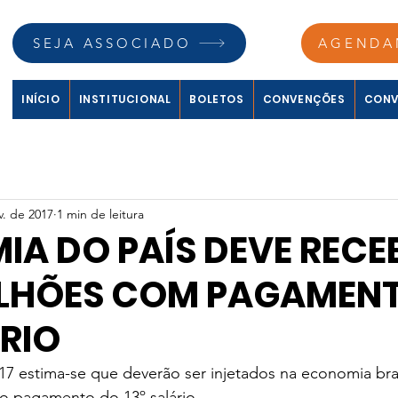
SEJA ASSOCIADO
AGENDA
INÍCIO
INSTITUCIONAL
BOLETOS
CONVENÇÕES
CONV
v. de 2017
1 min de leitura
A DO PAÍS DEVE RECE
BILHÕES COM PAGAMEN
ÁRIO
7 estima-se que deverão ser injetados na economia bras
 o pagamento do 13º salário.