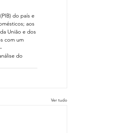
PIB) do país e 
omésticos; aos 
 da União e dos 
dos com um 
– 
nálise do 
Ver tudo