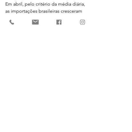
Em abril, pelo critério da média diária, 
as importações brasileiras cresceram 
13,3% em relação a abril de 2016. De 
acordo com o secretário, a alta nas 
aquisições dos chamados bens 
intermediários (16,5%), utilizados pela 
indústria na produção, sinaliza uma 
recuperação da economia.
“O perfil das importações sinaliza um 
crescimento da economia, dada a 
retomada dessa importação de 
insumo. Foram principalmente 
insumos para o setor agrícola, indústria 
química e eletroeletrônicos”, informou 
Neto.