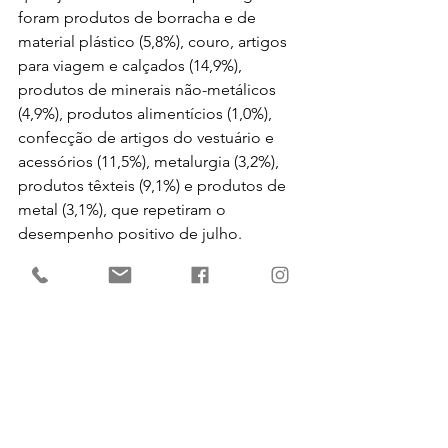
foram produtos de borracha e de 
material plástico (5,8%), couro, artigos 
para viagem e calçados (14,9%), 
produtos de minerais não-metálicos 
(4,9%), produtos alimentícios (1,0%), 
confecção de artigos do vestuário e 
acessórios (11,5%), metalurgia (3,2%), 
produtos têxteis (9,1%) e produtos de 
metal (3,1%), que repetiram o 
desempenho positivo de julho.
Por outro lado, segundo o IBGE, entre 
os dez ramos que tiveram redução na 
produção, produtos farmoquímicos e 
farmacêuticos (-9,7%), perfumaria, 
sabões, produtos de limpeza e de 
higiene pessoal (-9,7%) e bebidas 
(-2,5%) foram os que mais contribuíram 
para os impactos negativos.