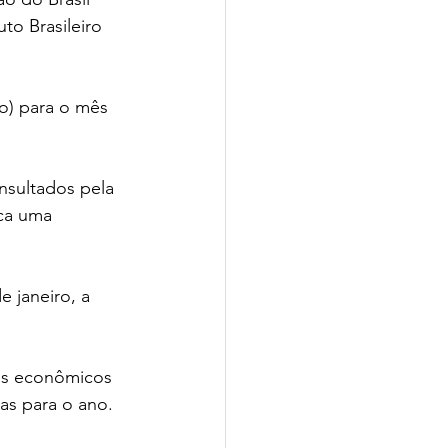
to Brasileiro 
o) para o mês 
nsultados pela 
ca uma 
 janeiro, a 
xos econômicos 
as para o ano.