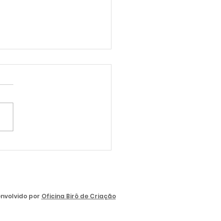
a - Empresa MGN
nvolvido por
Oficina Birô de Criação