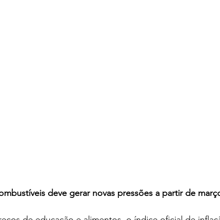
bustíveis deve gerar novas pressões a partir de març
eços de educação e alimentos, o índice oficial de inflaçã