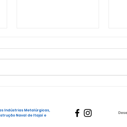
Vag
NOVA PARCERIA DE
CONVÊNIO
s Indústrias Metalúrgicas,
Dese
strução Naval de Itajaí e