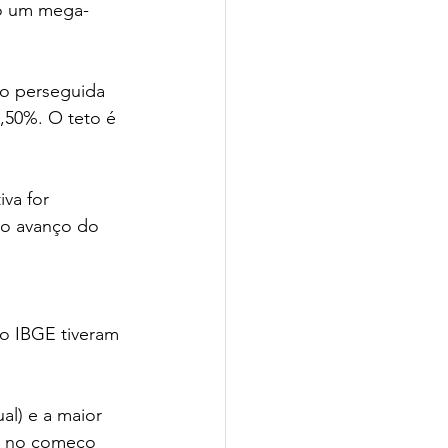
do um mega-
ão perseguida 
,50%. O teto é 
va for 
 o avanço do 
o IBGE tiveram 
l) e a maior 
es no começo 