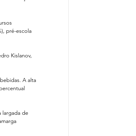
ursos 
), pré-escola 
ro Kislanov, 
ebidas. A alta 
percentual 
 largada de 
 amarga 