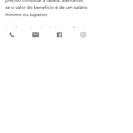
preciso consultar a tabela, atentando 
se o valor do benefício é de um salário 
mínimo ou superior.
As informações são da Agência Brasil
Ver tudo
Posts recentes