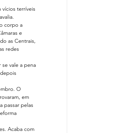
ícios terríveis 
valia. 
 o corpo a 
Câmaras e 
do as Centrais, 
as redes 
se vale a pena 
 depois 
embro. O 
provaram, em 
a passar pelas 
reforma 
des. Acaba com 