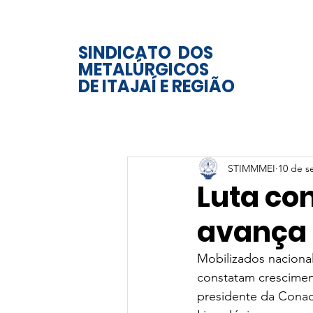
SINDICATO DOS
METALÚRGICOS
DE ITAJAÍ E REGIÃO
STIMMMEI
10 de s
Luta co
avança
Mobilizados nacional
constatam cresciment
presidente da Conac