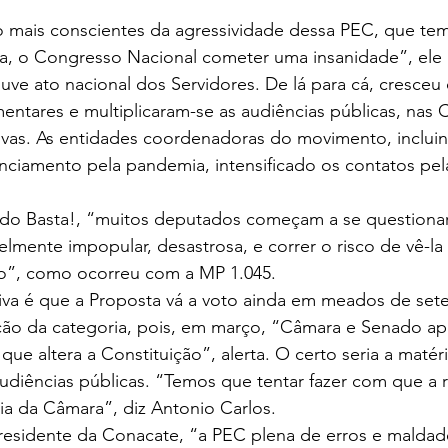
 mais conscientes da agressividade dessa PEC, que tem v
da, o Congresso Nacional cometer uma insanidade”, ele a
uve ato nacional dos Servidores. De lá para cá, cresceu
ntares e multiplicaram-se as audiências públicas, nas 
ivas. As entidades coordenadoras do movimento, incluin
nciamento pela pandemia, intensificado os contatos pel
do Basta!, “muitos deputados começam a se questionar 
velmente impopular, desastrosa, e correr o risco de vê-la
o”, como ocorreu com a MP 1.045. 
va é que a Proposta vá a voto ainda em meados de set
ção da categoria, pois, em março, “Câmara e Senado a
ue altera a Constituição”, alerta. O certo seria a matéri
udiências públicas. “Temos que tentar fazer com que a 
aia da Câmara”, diz Antonio Carlos. 
residente da Conacate, “a PEC plena de erros e malda