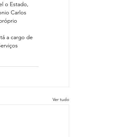
el o Estado, 
onio Carlos 
próprio 
tá a cargo de 
erviços 
Ver tudo