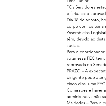
Lima Júnior. 
“Os Servidores estão
e faria, caso aprova
Dia 18 de agosto, ho
corpo com os parlame
Assembleias Legislat
têm, devido ao dista
sociais. 
Para o coordenador 
votar essa PEC terri
reprovada no Senad
PRAZO – A expectati
dirigente pede aten
cinco dias, uma PEC q
Comissões e haver a
administrativa não s
Maldades – Para o p