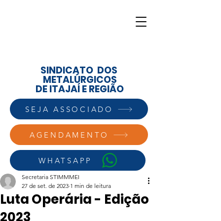
SINDICATO DOS
METALÚRGICOS
DE ITAJAÍ E REGIÃO
SEJA ASSOCIADO
AGENDAMENTO
WHATSAPP
Secretaria STIMMMEI
27 de set. de 2023
1 min de leitura
Luta Operária - Edição
2023