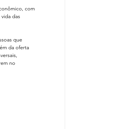
econômico, com 
 vida das 
ssoas que 
ém da oferta 
ersais, 
rem no 