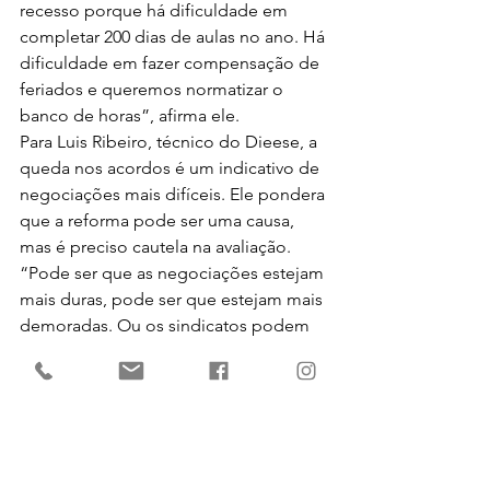
recesso porque há dificuldade em 
completar 200 dias de aulas no ano. Há 
dificuldade em fazer compensação de 
feriados e queremos normatizar o 
banco de horas”, afirma ele.
Para Luis Ribeiro, técnico do Dieese, a 
queda nos acordos é um indicativo de 
negociações mais difíceis. Ele pondera 
que a reforma pode ser uma causa, 
mas é preciso cautela na avaliação. 
“Pode ser que as negociações estejam 
mais duras, pode ser que estejam mais 
demoradas. Ou os sindicatos podem 
ter deixado de registrar os acordos no 
sistema”, diz. Ribeiro ressalta, porém, a 
insegurança jurídica.
“Ainda não há jurisprudência sobre a 
reforma. Há uma insegurança geral de 
ambos os lados”, diz. Ele lembra que a 