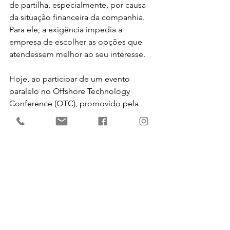
de partilha, especialmente, por causa 
da situação financeira da companhia. 
Para ele, a exigência impedia a 
empresa de escolher as opções que 
atendessem melhor ao seu interesse.
Hoje, ao participar de um evento 
paralelo no Offshore Technology 
Conference (OTC), promovido pela 
Câmara de Comércio Brasil-Texas 
(Bratecc), em Houston, nos Estados 
Unidos, a diretora de Exploração e 
Produção da Petrobras, Solange 
Guedes, disse que a empresa está 
entrando no quarto ciclo de expansão 
da sua história com a produção 
alcançada no pré-sal. De acordo com 
ela, isso representa um grande marco, 
que foi atingido após superação de 