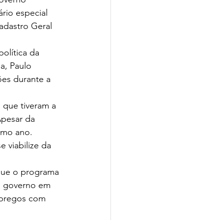
rio especial 
adastro Geral 
olítica da 
a, Paulo 
es durante a 
que tiveram a 
Apesar da 
imo ano.
 viabilize da 
que o programa 
o governo em 
mpregos com 