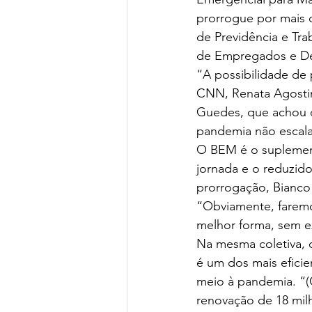
prorrogue por mais d
de Previdência e Tra
de Empregados e D
“A possibilidade de 
CNN, Renata Agostin
Guedes, que achou 
pandemia não escala
O BEM é o suplement
jornada e o reduzid
prorrogação, Bianco
“Obviamente, faremos
melhor forma, sem ex
Na mesma coletiva, 
é um dos mais efici
meio à pandemia. “
renovação de 18 mil