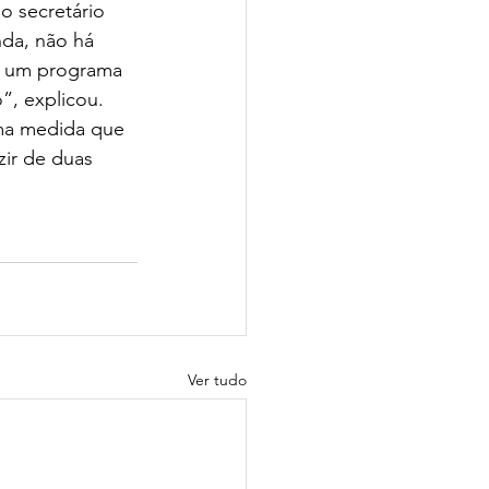
o secretário 
da, não há 
 é um programa 
”, explicou.
uma medida que 
zir de duas 
Ver tudo