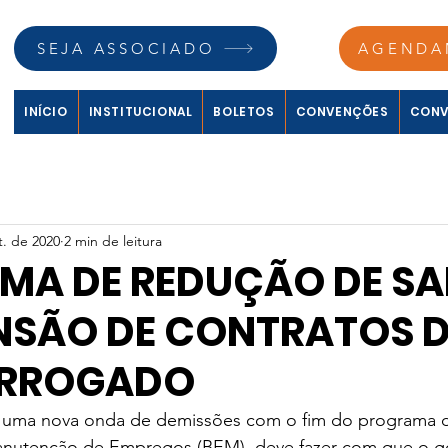
SEJA ASSOCIADO
AGENDA
INÍCIO
INSTITUCIONAL
BOLETOS
CONVENÇÕES
CONV
t. de 2020
2 min de leitura
MA DE REDUÇÃO DE SA
ENSÃO DE CONTRATOS 
ORROGADO
uma nova onda de demissões com o fim do programa d
anutenção de Empregos (BEM), deve fazer com que o g