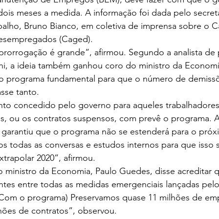
ois meses a medida. A informação foi dada pelo secretá
balho, Bruno Bianco, em coletiva de imprensa sobre o C
esempregados (Caged).
prorrogação é grande”, afirmou. Segundo a analista de p
i, a ideia também ganhou coro do ministro da Economi
o programa fundamental para que o número de demissõ
sse tanto.
o concedido pelo governo para aqueles trabalhadores 
os, ou os contratos suspensos, com prevê o programa. 
 garantiu que o programa não se estenderá para o próx
 todas as conversas e estudos internos para que isso se
trapolar 2020”, afirmou.
o ministro da Economia, Paulo Guedes, disse acreditar 
entes entre todas as medidas emergenciais lançadas pel
(Com o programa) Preservamos quase 11 milhões de e
hões de contratos”, observou.