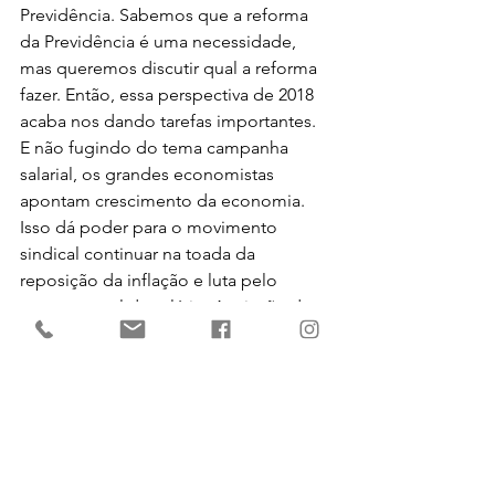
Previdência. Sabemos que a reforma 
da Previdência é uma necessidade, 
mas queremos discutir qual a reforma 
fazer. Então, essa perspectiva de 2018 
acaba nos dando tarefas importantes. 
E não fugindo do tema campanha 
salarial, os grandes economistas 
apontam crescimento da economia. 
Isso dá poder para o movimento 
sindical continuar na toada da 
reposição da inflação e luta pelo 
aumento real de salário. A criação de 
empregos não acompanhará essa 
perspectiva de crescimento da 
economia se nos basearmos no 
resultado do Caged . Ainda ao foi 
divulgado oficialmente, mas que já 
deram publicidade: perdemos mais de 
368 mil empregos no final do ano 