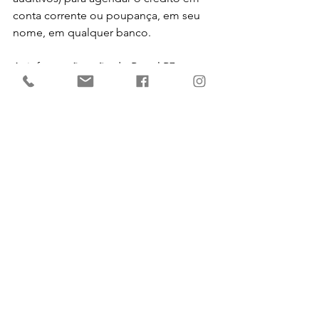
conta corrente ou poupança, em seu 
nome, em qualquer banco.
As informações são do Portal R7. 
Ver tudo
Posts recentes