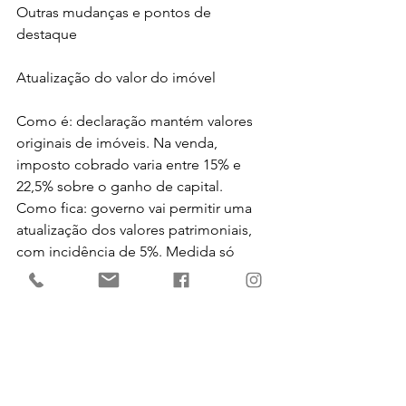
Outras mudanças e pontos de 
destaque
Atualização do valor do imóvel
Como é: declaração mantém valores 
originais de imóveis. Na venda, 
imposto cobrado varia entre 15% e 
22,5% sobre o ganho de capital.
Como fica: governo vai permitir uma 
atualização dos valores patrimoniais, 
com incidência de 5%. Medida só 
valerá para 2022, com adesões entre 
janeiro e abril.
Atualização de valores no exterior
Como é: Atualmente, quem possui 
ativos no exterior e não liquida o 
investimento e não traz esses recursos 