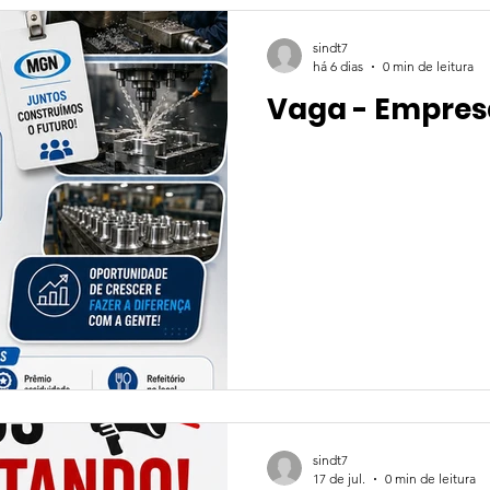
sindt7
há 6 dias
0 min de leitura
Vaga - Empre
sindt7
17 de jul.
0 min de leitura