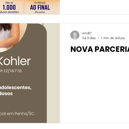
sindt7
há 3 dias
1 min de leitura
NOVA PARCERI