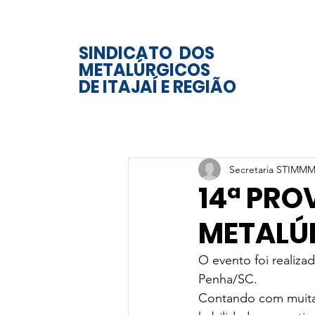
SINDICATO DOS
METALÚRGICOS
DE ITAJAÍ E REGIÃO
Secretaria STIMMM
14ª PRO
METALÚ
O evento foi realiza
Penha/SC. 
Contando com muita d