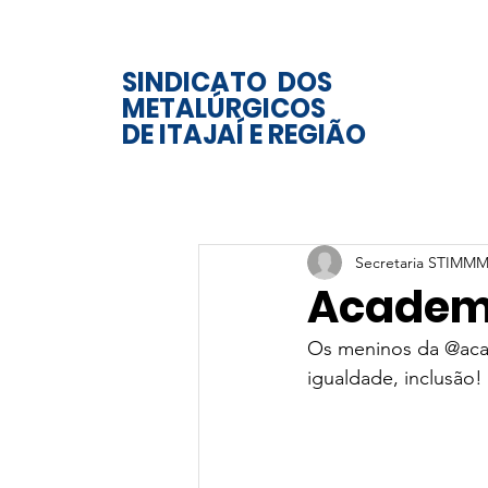
SINDICATO DOS
METALÚRGICOS
DE ITAJAÍ E REGIÃO
Secretaria STIMMM
Academi
Os meninos da @acad
igualdade, inclusão! 