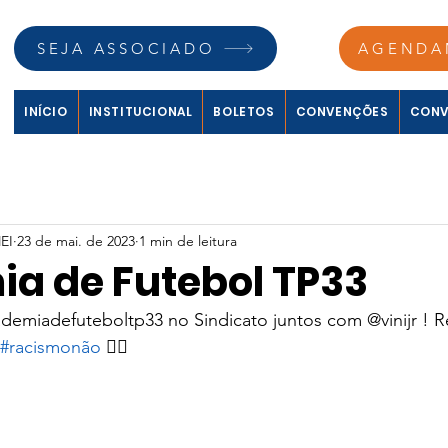
SEJA ASSOCIADO
AGENDA
INÍCIO
INSTITUCIONAL
BOLETOS
CONVENÇÕES
CONV
EI
23 de mai. de 2023
1 min de leitura
a de Futebol TP33
emiadefuteboltp33 no Sindicato juntos com @vinijr ! Re
#racismonão
 ✊🏿