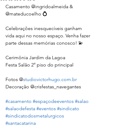
Casamento @ingridoalmeida & 
@mateducoelho 💍
Celebrações inesquecíveis ganham 
vida aqui no nosso espaço. Venha fazer 
parte dessas memórias conosco! 💫
Cerimônia Jardim da Lagoa
Festa Salão 2° piso do principal 
Fotos @
studiovictorhugo.com.br
Decoração @crisfestas_navegantes
#casamento
#espaçodeeventos
#salao
#salaodefesta
#eventos
#sindicato
#sindicatodosmetalurgicos
#santacatarina