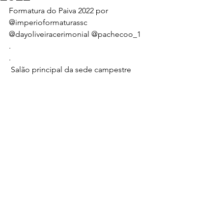
Formatura do Paiva 2022 por 
@imperioformaturassc 
@dayoliveiracerimonial @pachecoo_1 
.
.
 Salão principal da sede campestre