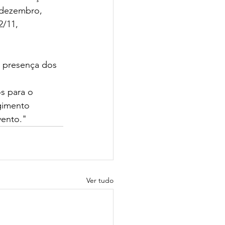
 dezembro, 
2/11, 
a presença dos 
s para o 
gimento 
vento."
Ver tudo