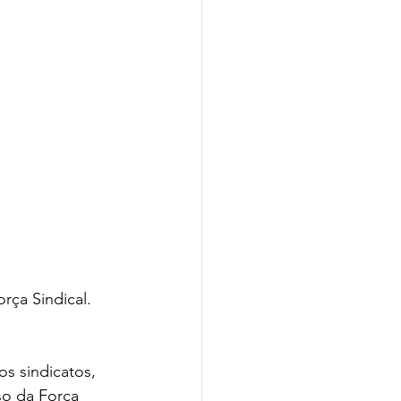
rça Sindical. 
os sindicatos, 
so da Força 