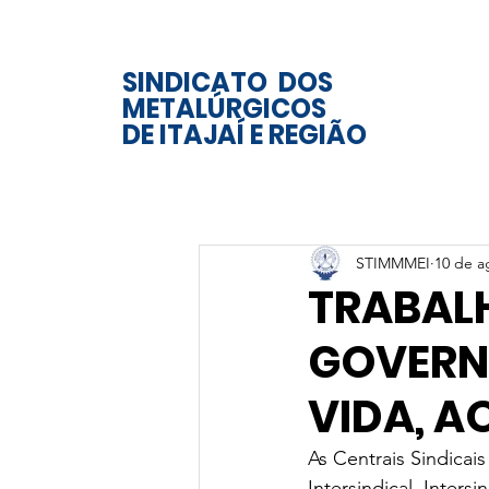
SINDICATO DOS
METALÚRGICOS
DE ITAJAÍ E REGIÃO
STIMMMEI
10 de a
TRABAL
GOVERN
VIDA, A
As Centrais Sindicai
Intersindical, Inters