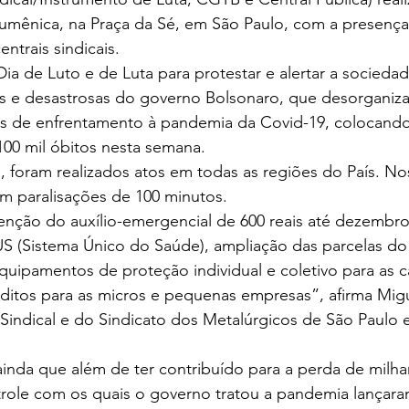
cumênica, na Praça da Sé, em São Paulo, com a presença
ntrais sindicais.
Dia de Luto e de Luta para protestar e alertar a socieda
 e desastrosas do governo Bolsonaro, que desorganiza
s de enfrentamento à pandemia da Covid-19, colocando 
 100 mil óbitos nesta semana.
, foram realizados atos em todas as regiões do País. Nos
m paralisações de 100 minutos.
ção do auxílio-emergencial de 600 reais até dezembro
US (Sistema Único do Saúde), ampliação das parcelas do
uipamentos de proteção individual e coletivo para as c
éditos para as micros e pequenas empresas”, afirma Migu
Sindical e do Sindicato dos Metalúrgicos de São Paulo 
 ainda que além de ter contribuído para a perda de milha
role com os quais o governo tratou a pandemia lançaram