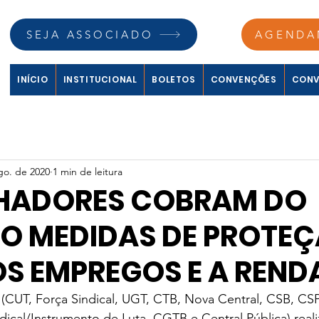
SEJA ASSOCIADO
AGENDA
INÍCIO
INSTITUCIONAL
BOLETOS
CONVENÇÕES
CONV
go. de 2020
1 min de leitura
HADORES COBRAM DO
O MEDIDAS DE PROTEÇ
OS EMPREGOS E A REND
s (CUT, Força Sindical, UGT, CTB, Nova Central, CSB, CS
indical/Instrumento de Luta, CGTB e Central Pública) real