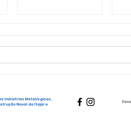
Vag
Vagas - Empresa
Retífica Itajaiense
s Indústrias Metalúrgicas,
Dese
strução Naval de Itajaí e