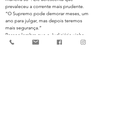
prevaleceu a corrente mais prudente. 
“O Supremo pode demorar meses, um 
ano para julgar, mas depois teremos 
mais segurança.”
Pessoa lembra que o Judiciário vinha 
aceitando a prevalência do negociado 
sobre o legislado, mesmo antes da 
reforma trabalhista (Lei nº 13.467, de 
2017), que deixou ainda mais clara e 
ampla essa possibilidade. Como os 
ministros ainda ressaltaram no 
julgamento de ontem no TST, o 
Supremo já decidiu neste sentido em 
abril de 2015, em repercussão geral.
Com a decisão do TST, explica Daniel 
Chiode, deve ser editada uma 
instrução normativa para orientar os 
ministros e juízes. Poderá ser definido 