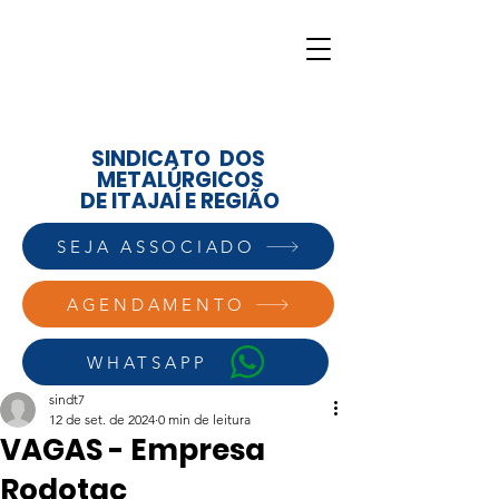
SINDICATO DOS
METALÚRGICOS
DE ITAJAÍ E REGIÃO
SEJA ASSOCIADO
AGENDAMENTO
WHATSAPP
sindt7
12 de set. de 2024
0 min de leitura
VAGAS - Empresa
Rodotac