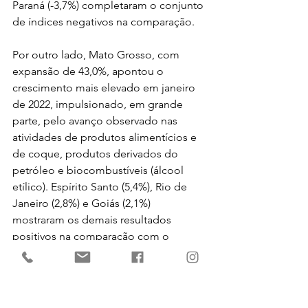
Paraná (-3,7%) completaram o conjunto 
de índices negativos na comparação.
Por outro lado, Mato Grosso, com 
expansão de 43,0%, apontou o 
crescimento mais elevado em janeiro 
de 2022, impulsionado, em grande 
parte, pelo avanço observado nas 
atividades de produtos alimentícios e 
de coque, produtos derivados do 
petróleo e biocombustíveis (álcool 
etílico). Espírito Santo (5,4%), Rio de 
Janeiro (2,8%) e Goiás (2,1%) 
mostraram os demais resultados 
positivos na comparação com o 
mesmo mês do ano anterior.
No acumulado dos últimos doze 
meses, o avanço de 3,1% no total da 