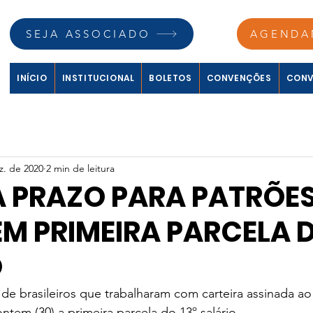
SEJA ASSOCIADO
AGENDA
INÍCIO
INSTITUCIONAL
BOLETOS
CONVENÇÕES
CONV
z. de 2020
2 min de leitura
A PRAZO PARA PATRÕE
M PRIMEIRA PARCELA D
O
de brasileiros que trabalharam com carteira assinada ao
ntem (30) a primeira parcela do 13º salário.