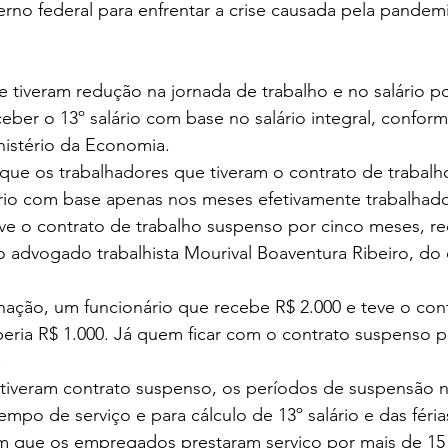
rno federal para enfrentar a crise causada pela pandem
 tiveram redução na jornada de trabalho e no salário po
er o 13º salário com base no salário integral, conform
istério da Economia.
que os trabalhadores que tiveram o contrato de trabalh
ário com base apenas nos meses efetivamente trabalhado
eve o contrato de trabalho suspenso por cinco meses, r
 o advogado trabalhista Mourival Boaventura Ribeiro, do e
ação, um funcionário que recebe R$ 2.000 e teve o con
eria R$ 1.000. Já quem ficar com o contrato suspenso p
.
 tiveram contrato suspenso, os períodos de suspensão 
o de serviço e para cálculo de 13º salário e das féria
em que os empregados prestaram serviço por mais de 15