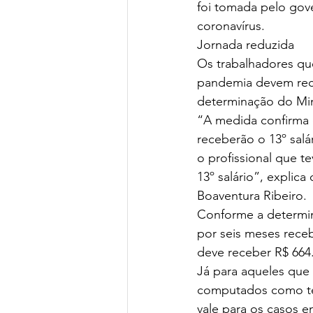
foi tomada pelo gove
coronavírus.
Jornada reduzida
Os trabalhadores que
pandemia devem receb
determinação do Min
“A medida confirma 
receberão o 13º sal
o profissional que t
13º salário”, explica
Boaventura Ribeiro.
Conforme a determin
por seis meses receb
deve receber R$ 664
Já para aqueles que
computados como temp
vale para os casos 