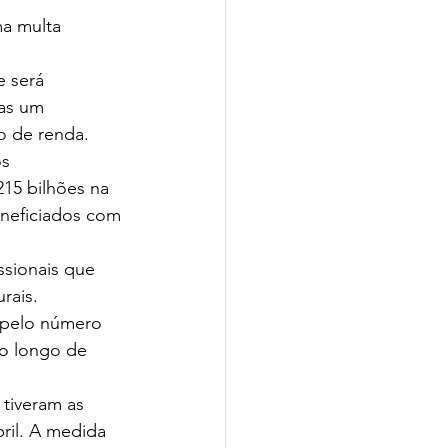
a multa 
 será 
as um 
o de renda.
s 
15 bilhões na 
eneficiados com 
issionais que 
rais.
 pelo número 
o longo de 
 tiveram as 
ril. A medida 