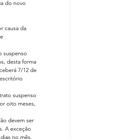
ia do novo 
r causa da 
e 
o suspenso 
s, desta forma 
eceberá 7/12 de 
scritório 
trato suspenso 
or oito meses, 
não devem ser 
s. A exceção 
 dias no mês.