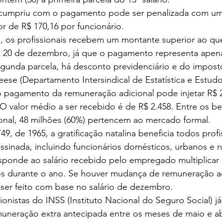
cumpriu com o pagamento pode ser penalizada com um
or de R$ 170,16 por funcionário.
, os profissionais recebem um montante superior ao que
a 20 de dezembro, já que o pagamento representa apen
gunda parcela, há desconto previdenciário e do impost
se (Departamento Intersindical de Estatística e Estudo
 pagamento da remuneração adicional pode injetar R$ 2
 O valor médio a ser recebido é de R$ 2.458. Entre os b
onal, 48 milhões (60%) pertencem ao mercado formal.
.749, de 1965, a gratificação natalina beneficia todos prof
ssinada, incluindo funcionários domésticos, urbanos e ru
esponde ao salário recebido pelo empregado multiplicar
s durante o ano. Se houver mudança de remuneração a
 ser feito com base no salário de dezembro.
nistas do INSS (Instituto Nacional do Seguro Social) já
muneração extra antecipada entre os meses de maio e ab